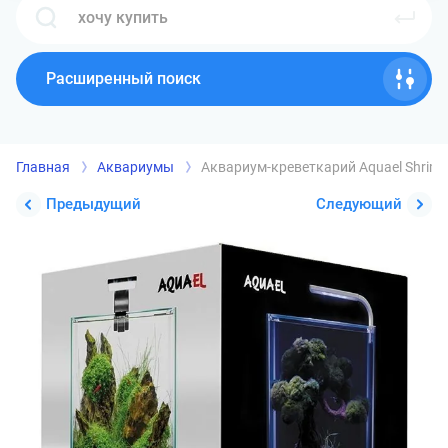
Расширенный поиск
Главная
Аквариумы
Аквариум-креветкарий Aquael Shrimp 
Предыдущий
Следующий