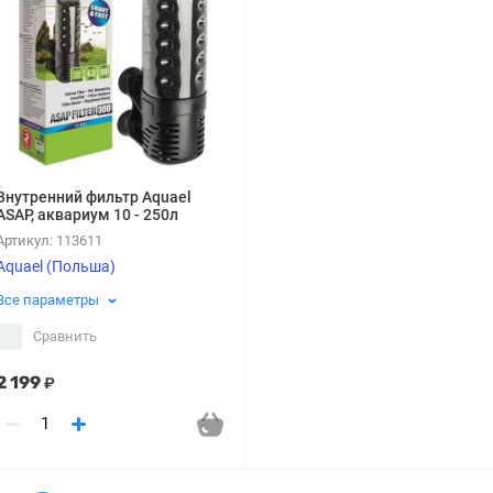
Внутренний фильтр Aquael
ASAP, аквариум 10 - 250л
Артикул:
113611
Aquael (Польша)
Все параметры
Сравнить
2 199
₽