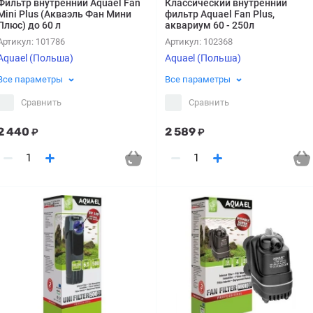
Фильтр внутренний Aquael Fan
Классический внутренний
Mini Plus (Акваэль Фан Мини
фильтр Aquael Fan Plus,
Плюс) до 60 л
аквариум 60 - 250л
Артикул:
101786
Артикул:
102368
Aquael (Польша)
Aquael (Польша)
Все параметры
Все параметры
Сравнить
Сравнить
2 440
2 589
₽
₽