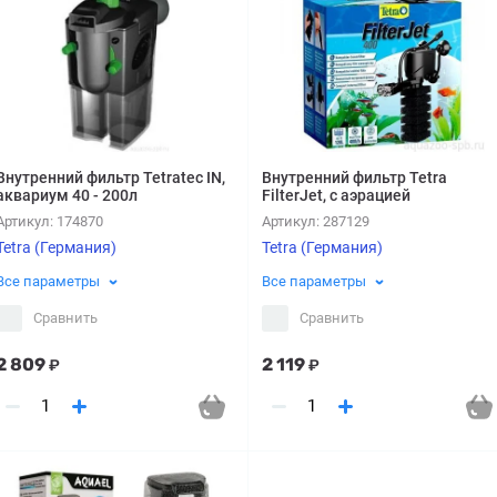
Внутренний фильтр Tetratec IN,
Внутренний фильтр Tetra
аквариум 40 - 200л
FilterJet, с аэрацией
Артикул:
174870
Артикул:
287129
Tetra (Германия)
Tetra (Германия)
Все параметры
Все параметры
Сравнить
Сравнить
2 809
2 119
₽
₽