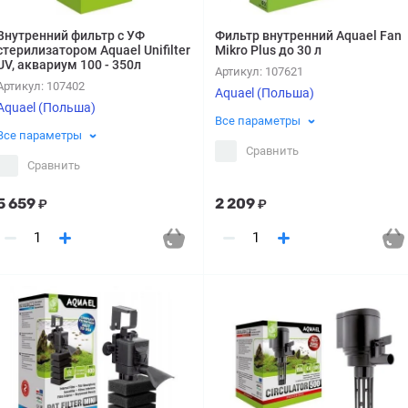
Внутренний фильтр с УФ
Фильтр внутренний Aquael Fan
стерилизатором Aquael Unifilter
Mikro Plus до 30 л
UV, аквариум 100 - 350л
Артикул:
107621
Артикул:
107402
Aquael (Польша)
Aquael (Польша)
Все параметры
Все параметры
Сравнить
Сравнить
5 659
2 209
₽
₽