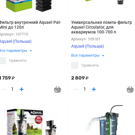
Фильтр внутренний Aquael Pat-
Универсальная помпа-фильтр
Mini до 120л
Aquael Circulator, для
аквариумов 100-700 л
Артикул:
107715
Артикул:
109181
Aquael (Польша)
Aquael (Польша)
Все параметры
Все параметры
Сравнить
Сравнить
1 759
2 809
₽
₽