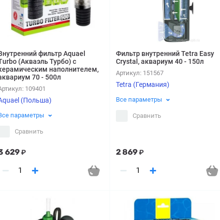
Внутренний фильтр Aquael
Фильтр внутренний Tetra Easy
Turbo (Акваэль Турбо) с
Crystal, аквариум 40 - 150л
керамическим наполнителем,
Артикул:
151567
аквариум 70 - 500л
Tetra (Германия)
Артикул:
109401
Все параметры
Aquael (Польша)
Все параметры
Сравнить
Сравнить
3 629
2 869
₽
₽