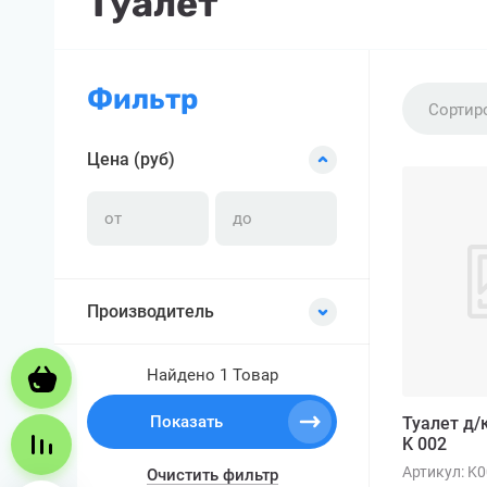
Туалет
Фильтр
Сортир
Цена (руб)
Производитель
Найдено
1 Товар
Корзина пуста
Показать
Туалет д/
Сравнение пусто
K 002
Артикул:
K0
Очистить фильтр