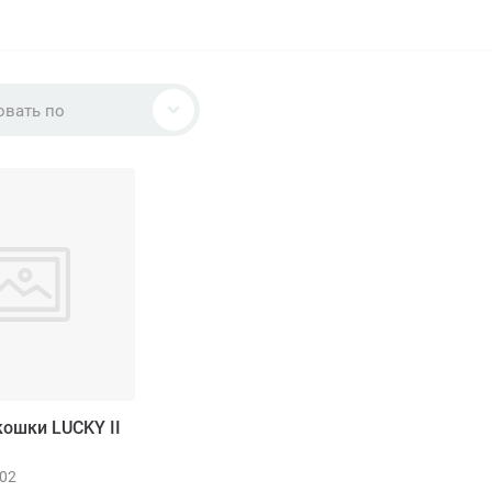
овать по
кошки LUCKY II
02